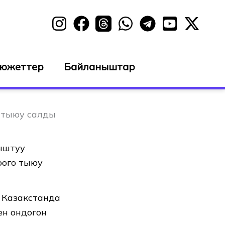
сюжеттер
Байланыштар
 тыюу салды
ыштуу
оого тыюу
 Казакстанда
ен ондогон