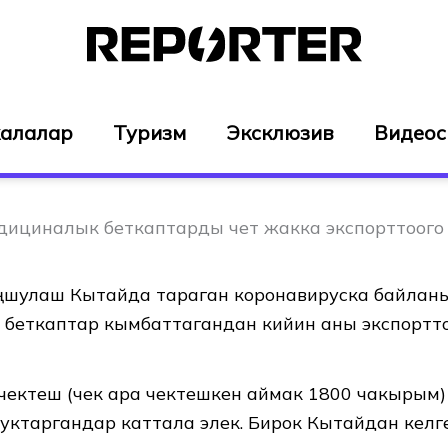
алалар
Туризм
Эксклюзив
Видео
дициналык беткаптарды чет жакка экспорттоого
ңшулаш Кытайда тараган коронавируска байлан
беткаптар кымбаттагандан кийин аны экспортт
чектеш (чек ара чектешкен аймак 1800 чакырым)
жуктаргандар каттала элек. Бирок Кытайдан келг