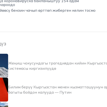
а коронавируска байланыштуу 154 адам
кароодо
йөөсү бензин чачып өрттөп жиберген келин тосмо
ңүз
Жеңиш чокусундагы трагедиядан кийин Кыргызст
системасы киргизилүүдө
Билим берүү Кыргызстан менен кызматташуунун 
багыты бойдон калууда — Путин