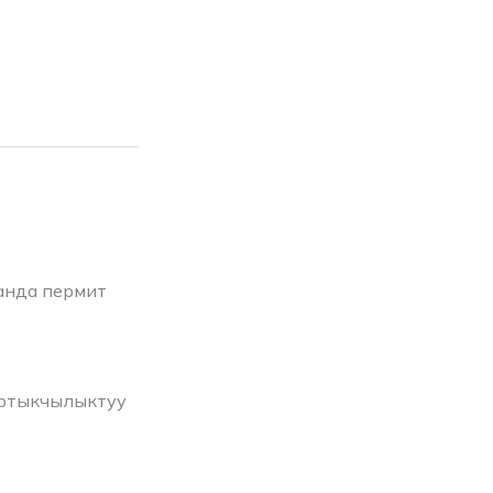
анда пермит
артыкчылыктуу