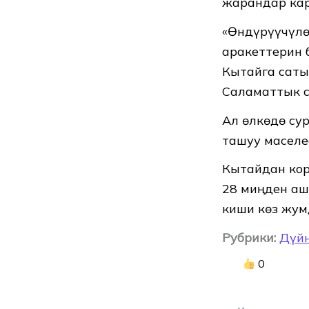
жарандар кар
«Өндүрүүчүлө
аракеттерин 
Кытайга саты
Саламаттык с
Ал өлкөдө су
ташуу маселе
Кытайдан кор
28 миңден аш
киши көз жум
Рубрики:
Дүй
0