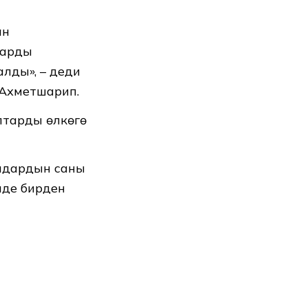
ан
тарды
лды», – деди
 Ахметшарип.
птарды өлкөгө
андардын саны
нде бирден