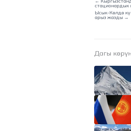
← Кыргызстанд
стационардык 
Ысык-Көлдө кү
арыз жазды →
Дагы көрү