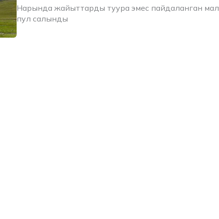
Нарында жайыттарды туура эмес пайдаланган ма
пул салынды