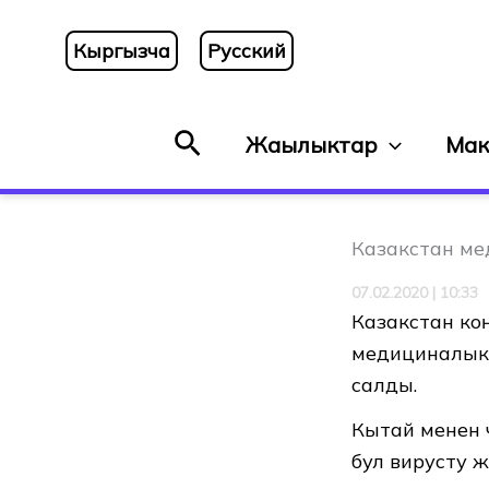
Skip
to
Кыргызча
Русский
content
Search
Жаңылыктар
Мак
Казакстан ме
07.02.2020 | 10:33
Казакстан ко
медициналык 
салды.
Кытай менен 
бул вирусту 