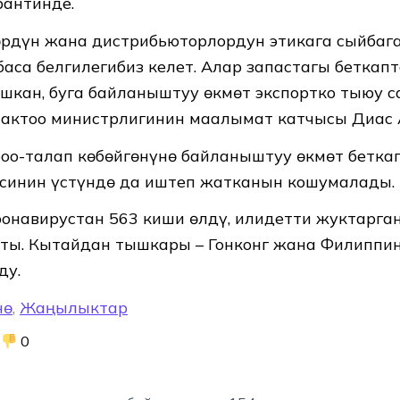
антинде.
рдүн жана дистрибьюторлордун этикага сыйбаг
баса белгилегибиз келет. Алар запастагы беткап
шкан, буга байланыштуу өкмөт экспортко тыюу са
актоо министрлигинин маалымат катчысы Диас
роо-талап көбөйгөнүнө байланыштуу өкмөт бетка
синин үстүндө да иштеп жатканын кошумалады.
онавирустан 563 киши өлдү, илидетти жуктарг
ты. Кытайдан тышкары – Гонконг жана Филиппи
ду.
нө
,
Жаңылыктар
0