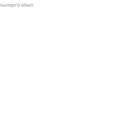
лчыларга айып
Жаңылыктар архиви