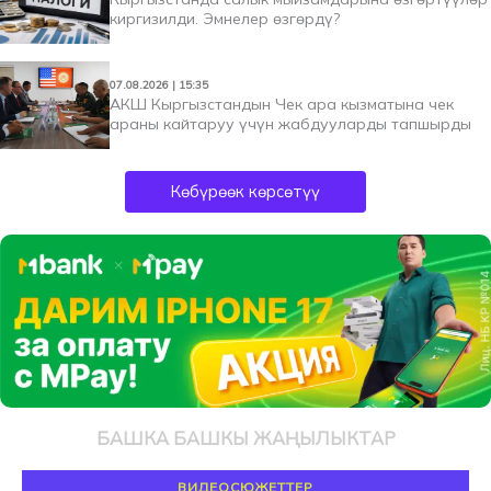
киргизилди. Эмнелер өзгөрдү?
07.08.2026 | 15:35
АКШ Кыргызстандын Чек ара кызматына чек
араны кайтаруу үчүн жабдууларды тапшырды
Көбүрөөк көрсөтүү
БАШКА БАШКЫ ЖАҢЫЛЫКТАР
ВИДЕОСЮЖЕТТЕР