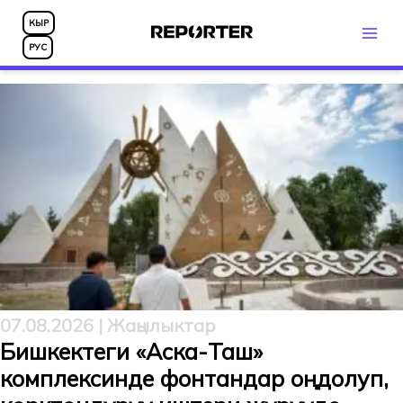
Skip
КЫР
to
РУС
content
Новости Кыргызстана и мира
07.08.2026 | Жаңылыктар
Бишкектеги «Аска-Таш»
комплексинде фонтандар оңдолуп,