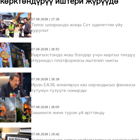
көрктөндүрүү иштери жүрүүдө
07.08.2026 | 17:18
Талас шаарында жаңы Сот адилеттик үйү
курулат
07.08.2026 | 16:51
Кыргызстанда жаш балдар үчүн кыргыз тилдүү
«Нуркидс» платформасы иштелип чыкты
07.08.2026 | 16:16
Иран ЕАЭБ өлкөлөрүн көз карандысыз финансы
тутумун түзүүгө чакырды
07.08.2026 | 16:09
Бишкекте жеке турак үй өрттөндү
07.08.2026 | 15:42
Кыргызстанда салык мыйзамдарына өзгөртүүлөр