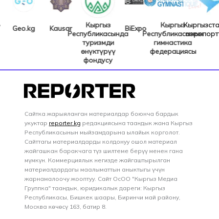
Кыргыз
Кыргыз
Кыргызстан
Geo.kg
Kausar
BiExpo
Республикасында
Республикасынын
аэропортт
туризмди
гимнастика
өнүктүрүү
федерациясы
фондусу
Сайтка жарыяланган материалдар боюнча бардык
укуктар
reporter.kg
редакциясына таандык жана Кыргыз
Республикасынын мыйзамдарына ылайык корголот.
Сайттагы материалдарды колдонуу ошол материал
жайгашкан баракчага түз шилтеме берүү менен гана
мүмкүн. Коммерциялык негизде жайгаштырылган
материалдардагы маалыматтын аныктыгы үчүн
жарнамалоочу жооптуу. Сайт ОсОО "Кыргыз Медиа
Группка" таандык, юридикалык дареги: Кыргыз
Республикасы, Бишкек шаары, Биринчи май району,
Москва көчөсү 163, батир 8.