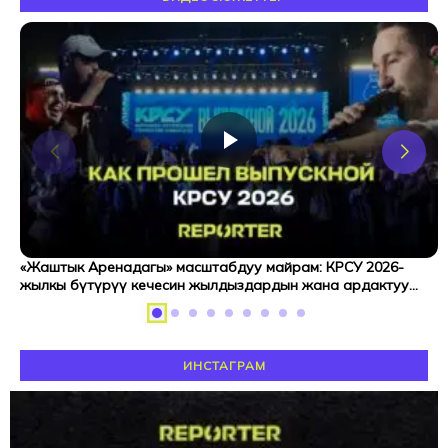
«Жаштык Аренадагы» масштабдуу майрам: КРСУ 2026-
жылкы бүтүрүү кечесин жылдыздардын жана ардактуу
коноктордун катышуусунда кантип белгиледи?
ИНСТАГРАМ