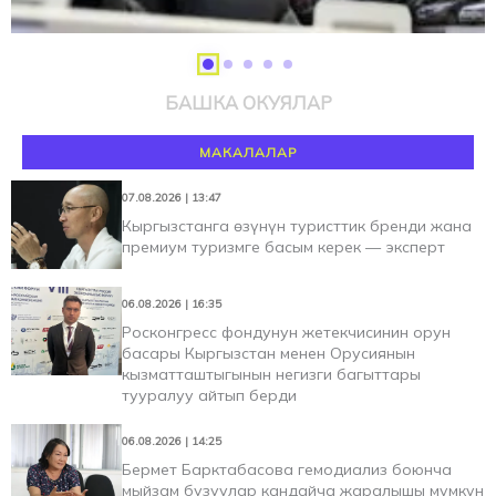
БАШКА ОКУЯЛАР
МАКАЛАЛАР
07.08.2026 | 13:47
Кыргызстанга өзүнүн туристтик бренди жана
премиум туризмге басым керек — эксперт
06.08.2026 | 16:35
Росконгресс фондунун жетекчисинин орун
басары Кыргызстан менен Орусиянын
кызматташтыгынын негизги багыттары
тууралуу айтып берди
06.08.2026 | 14:25
Бермет Барктабасова гемодиализ боюнча
мыйзам бузуулар кандайча жаралышы мүмкүн