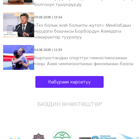
болгонун түшүндүрдү
05.08.2026 | 13:34
«Тез балык жай балыкты жутат»: МинКабдын
мурдагы башчысы Борбордук Азиядагы
чакырыктар тууралуу
04.08.2026 | 11:33
Кыргызстандын спорттук гимнастикасынын
таңы: Азия чемпионатынын финалынын баасы
Көбүрөөк көрсөтүү
БИЗДИН ӨНӨКТӨШТӨР