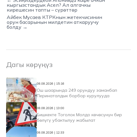
← Эсиңиздердеби Японияда кафе ачкан
кыргызстандык Асел? Ал алгачкы
кирешесин тапты – сүрөттөр
Айбек Мусаев КТРКнын жетекчисинин
орун басарынын милдетин аткаруучу
болду →
Дагы көрүңүз
08.08.2026 | 15:16
Ош шаарында 249 орундуу заманбап
Перинаталдык борбор курулууда
08.08.2026 | 13:00
Бишкекте Тоголок Молдо көчөсүнүн бир
бөлүгү убактылуу жабылат
08.08.2026 | 12:33