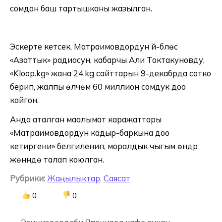
сомдон баш тартышканы жазылган.
Эскерте кетсек, Матраимовдордун үй-бүлөсү
«Азаттык» радиосун, кабарчы Али Токтакуновду,
«Kloop.kg» жана 24.kg сайттарын 9-декабрда сотко
берип, жалпы өлчөмү 60 миллион сомдук доо
койгон.
Анда аталган маалымат каражаттары
«Матраимовдордун кадыр-баркына доо
кетиргени» белгиленип, моралдык чыгым өндүрүү
жөнүндө талап коюлган.
Рубрики:
Жаңылыктар
,
Саясат
0
0