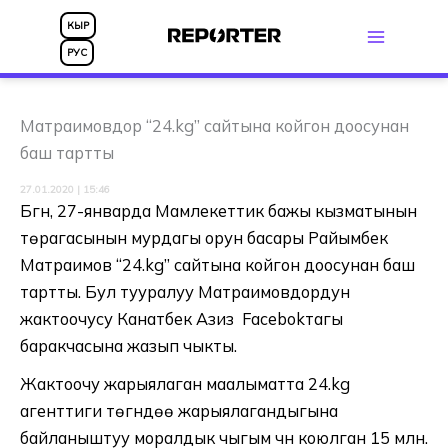
Skip
КЫР
to
РУС
content
Матраимовдор “24.kg” сайтына койгон доосунан
баш тартты
27.01.2020 | 15:46
Бүгүн, 27-январда Мамлекеттик бажы кызматынын
төрагасынын мурдагы орун басары Райымбек
Матраимов “24.kg” сайтына койгон доосунан баш
тартты. Бул тууралуу Матраимовдордун
жактоочусу Канатбек Азиз Facebokтагы
баракчасына жазып чыкты.
Жактоочу жарыялаган маалыматта 24.kg
агенттиги төгүндөө жарыялагандыгына
байланыштуу моралдык чыгым үчүн коюлган 15 млн.