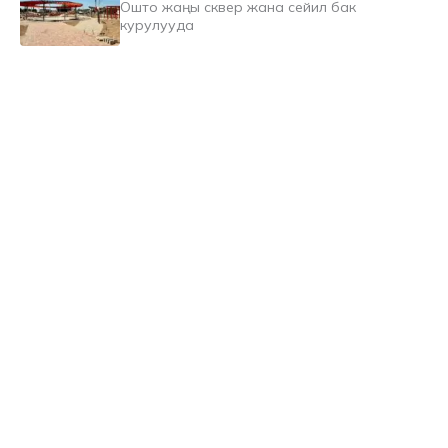
Ошто жаңы сквер жана сейил бак
курулууда