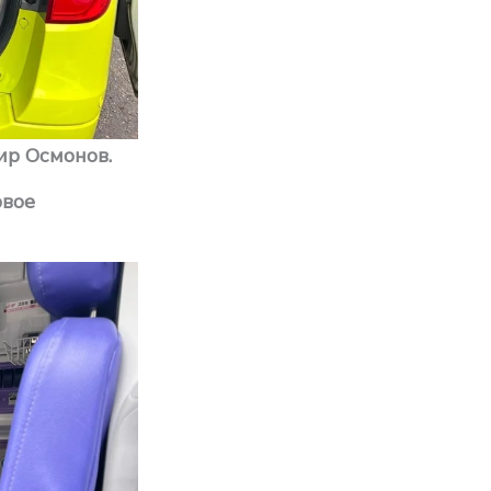
р Осмонов.
рвое