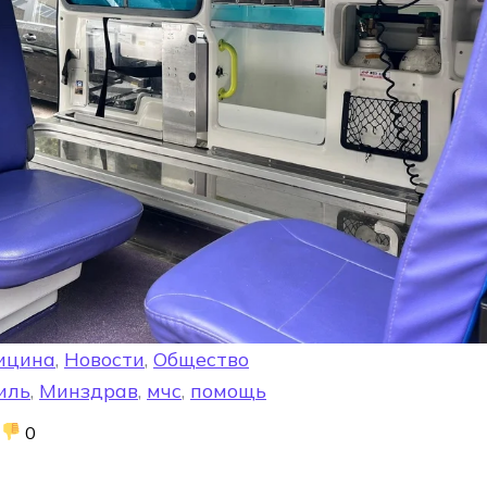
ицина
,
Новости
,
Общество
иль
,
Минздрав
,
мчс
,
помощь
0