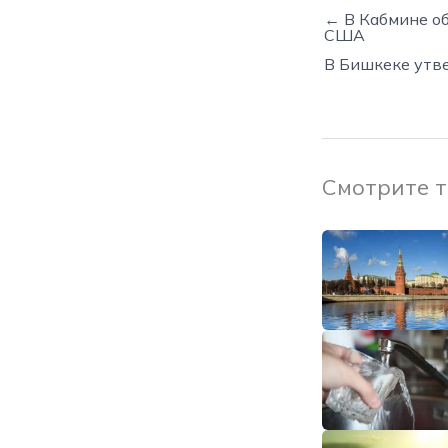
← В Кабмине о
США
В Бишкеке утв
Смотрите 