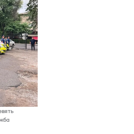
евять
ужба