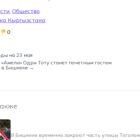
сти
,
Общество
ка Кыргызстана
0
ды на 23 мая
 «Амели» Одри Тоту станет почетным гостем
 в Бишкеке →
также
В Бишкеке временно закроют часть улицы Тоголо