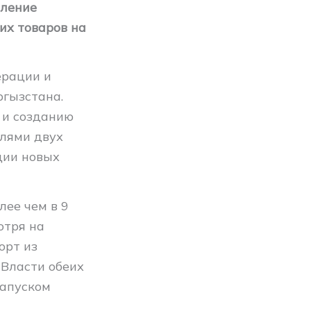
бление
их товаров на
ерации и
ргызстана.
 и созданию
лями двух
ции новых
лее чем в 9
отря на
орт из
Власти обеих
запуском