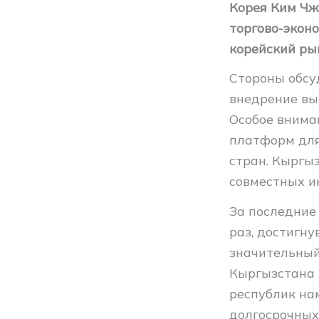
Корея Ким Чж
торгово-экон
корейский ры
Стороны обсу
внедрение вы
Особое внима
платформ для
стран. Кыргы
совместных и
За последние
раз, достигну
значительный
Кыргызстана 
республик на
долгосрочных