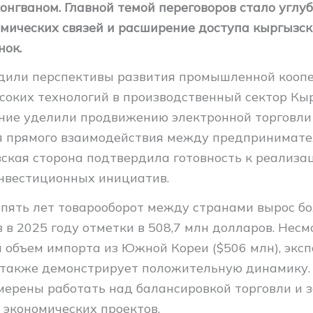
онгваном. Главной темой переговоров стало углу
омических связей и расширение доступа кыргызск
нок.
дили перспективы развития промышленной кооп
соких технологий в производственный сектор Кы
ние уделили продвижению электронной торговли
 прямого взаимодействия между предпринимате
зская сторона подтвердила готовность к реализа
нвестиционных инициатив.
 пять лет товарооборот между странами вырос бо
в в 2025 году отметки в 508,7 млн долларов. Несм
 объем импорта из Южной Кореи ($506 млн), эксп
также демонстрирует положительную динамику. 
мерены работать над балансировкой торговли и 
 экономических проектов.