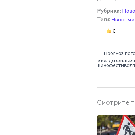
Рубрики:
Ново
Теги:
Экономи
0
← Прогноз пого
Звезда фильма
кинофестиваля
Смотрите 