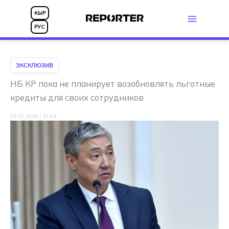
Перейти
КЫР
к
РУС
содержимому
ЭКСКЛЮЗИВ
НБ КР пока не планирует возобновлять льготные
кредиты для своих сотрудников
03.07.2026 | 17:04