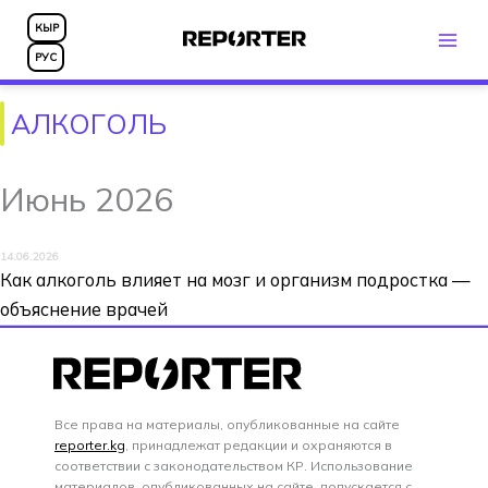
Перейти
КЫР
к
РУС
содержимому
АЛКОГОЛЬ
Июнь 2026
14.06.2026
Как алкоголь влияет на мозг и организм подростка —
объяснение врачей
Все права на материалы, опубликованные на сайте
reporter.kg
, принадлежат редакции и охраняются в
соответствии с законодательством КР. Использование
материалов, опубликованных на сайте, допускается с