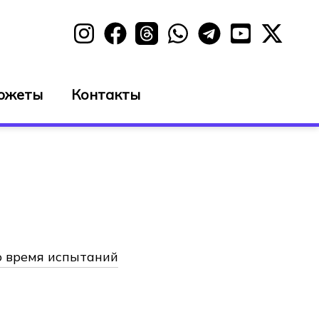
южеты
Контакты
о время испытаний