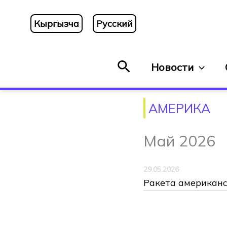
Перейти
к
Кыргызча
Русский
содержимому
Поиск
Новости
АМЕРИКА
Май 2026
29.05.2026
Ракета американс