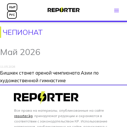
Перейти
КЫР
к
РУС
содержимому
ЧЕПИОНАТ
Май 2026
11.05.2026
Бишкек станет ареной чемпионата Азии по
художественной гимнастике
Все права на материалы, опубликованные на сайте
reporter.kg
, принадлежат редакции и охраняются в
соответствии с законодательством КР. Использование
материалов, опубликованных на сайте, допускается с