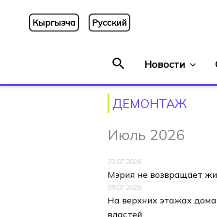
Перейти
к
Кыргызча
Русский
содержимому
Поиск
Новости
ДЕМОНТАЖ
Июль 2026
22.07.2026
Мэрия не возвращает ж
09.07.2026
На верхних этажах дома
властей