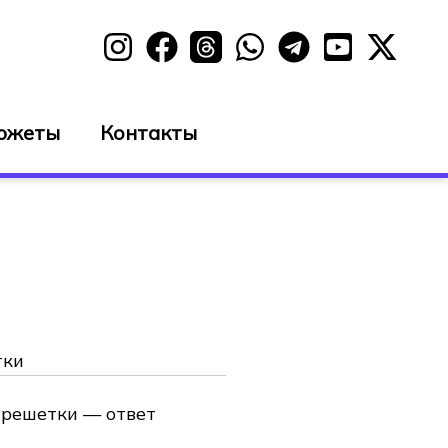
южеты
Контакты
тки
 решетки — ответ