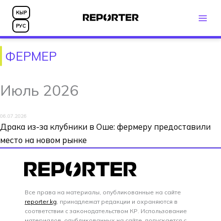
Перейти
КЫР
к
РУС
содержимому
ФЕРМЕР
Июль 2026
06.07.2026
Драка из-за клубники в Оше: фермеру предоставили
место на новом рынке
Все права на материалы, опубликованные на сайте
reporter.kg
, принадлежат редакции и охраняются в
соответствии с законодательством КР. Использование
материалов, опубликованных на сайте, допускается с