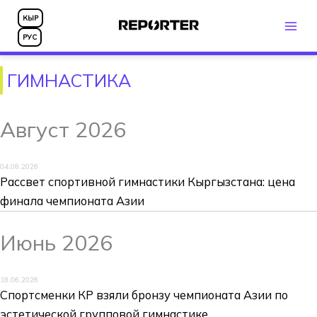
Перейти
КЫР
к
РУС
содержимому
ГИМНАСТИКА
Август 2026
04.08.2026
Рассвет спортивной гимнастики Кыргызстана: цена
финала чемпионата Азии
Июнь 2026
18.06.2026
Спортсменки КР взяли бронзу чемпионата Азии по
эстетической групповой гимнастике