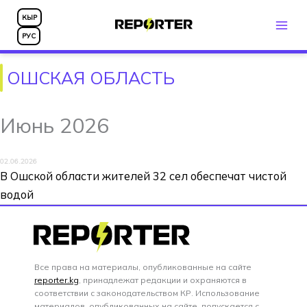
Перейти
КЫР
к
РУС
содержимому
ОШСКАЯ ОБЛАСТЬ
Июнь 2026
02.06.2026
В Ошской области жителей 32 сел обеспечат чистой
водой
Все права на материалы, опубликованные на сайте
reporter.kg
, принадлежат редакции и охраняются в
соответствии с законодательством КР. Использование
материалов, опубликованных на сайте, допускается с