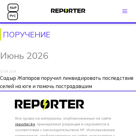
Перейти
КЫР
к
РУС
содержимому
ПОРУЧЕНИЕ
Июнь 2026
23.06.2026
Садыр Жапаров поручил ликвидировать последствия
селей на юге и помочь пострадавшим
Все права на материалы, опубликованные на сайте
reporter.kg
, принадлежат редакции и охраняются в
соответствии с законодательством КР. Использование
материалов, опубликованных на сайте, допускается с