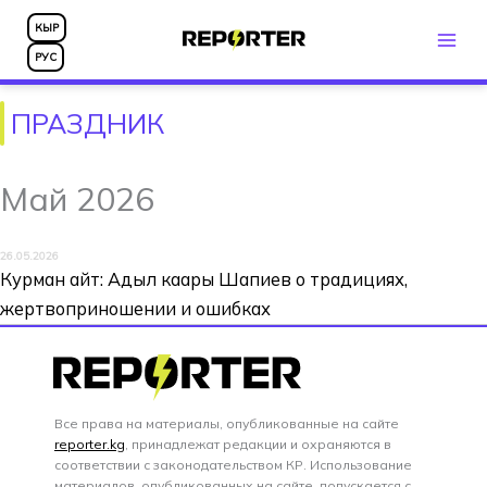
Перейти
КЫР
к
РУС
содержимому
ПРАЗДНИК
Май 2026
26.05.2026
Курман айт: Адыл каары Шапиев о традициях,
жертвоприношении и ошибках
Все права на материалы, опубликованные на сайте
reporter.kg
, принадлежат редакции и охраняются в
соответствии с законодательством КР. Использование
материалов, опубликованных на сайте, допускается с