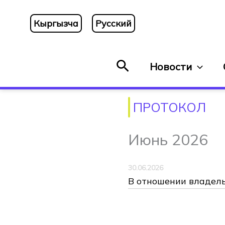
Перейти
к
Кыргызча
Русский
содержимому
Поиск
Новости
ПРОТОКОЛ
Июнь 2026
30.06.2026
В отношении владель