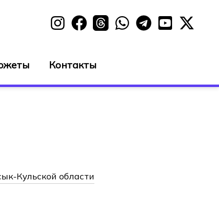
южеты
Контакты
сык-Кульской области