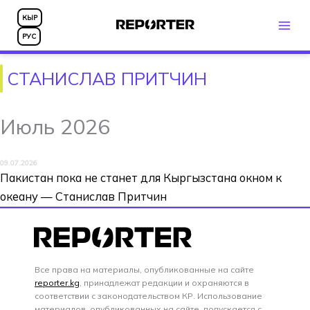
Перейти
КЫР
к
РУС
содержимому
СТАНИСЛАВ ПРИТЧИН
Июль 2026
09.07.2026
Пакистан пока не станет для Кыргызстана окном к
океану — Станислав Притчин
Все права на материалы, опубликованные на сайте
reporter.kg
, принадлежат редакции и охраняются в
соответствии с законодательством КР. Использование
материалов, опубликованных на сайте, допускается с