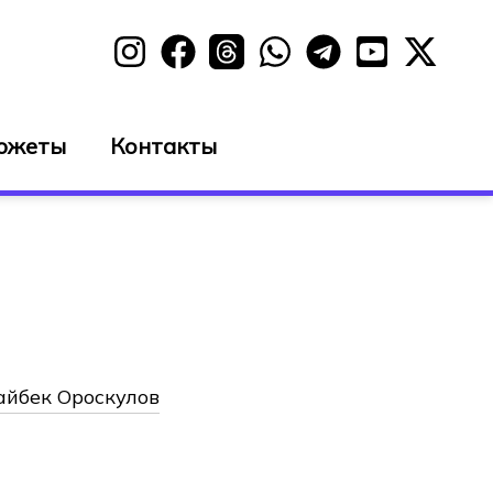
южеты
Контакты
айбек Ороскулов