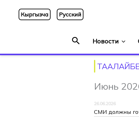
Перейти
к
Кыргызча
Русский
содержимому
Поиск
Новости
ТААЛАЙБ
Июнь 202
26.06.2026
СМИ должны гот