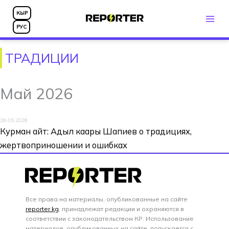
Перейти
КЫР
к
РУС
содержимому
ТРАДИЦИИ
Май 2026
26.05.2026
Курман айт: Адыл каары Шапиев о традициях,
жертвоприношении и ошибках
Все права на материалы, опубликованные на сайте
reporter.kg
, принадлежат редакции и охраняются в
соответствии с законодательством КР. Использование
материалов, опубликованных на сайте, допускается с