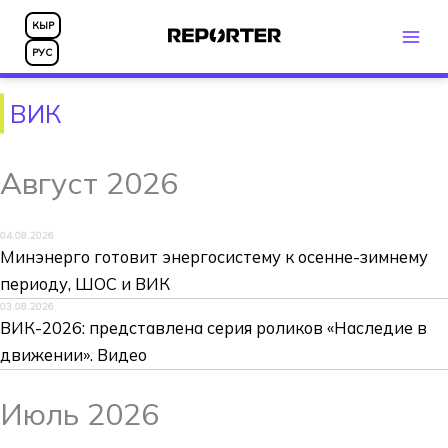
Перейти
КЫР
к
РУС
содержимому
ВИК
Август 2026
04.08.2026
Минэнерго готовит энергосистему к осенне-зимнему
периоду, ШОС и ВИК
03.08.2026
ВИК-2026: представлена серия роликов «Наследие в
движении». Видео
Июль 2026