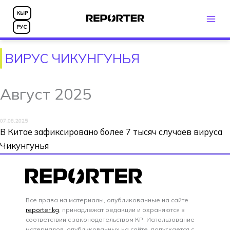
Перейти
КЫР
к
РУС
содержимому
ВИРУС ЧИКУНГУНЬЯ
Август 2025
07.08.2025
В Китае зафиксировано более 7 тысяч случаев вируса
Чикунгунья
Все права на материалы, опубликованные на сайте
reporter.kg
, принадлежат редакции и охраняются в
соответствии с законодательством КР. Использование
материалов, опубликованных на сайте, допускается с