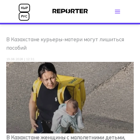
Перейти
КЫР
к
РУС
содержимому
В Казахстане курьеры-матери могут лишиться
пособий
19.06.2026 | 12:31
В Казахстане женщины с малолетними детьми,