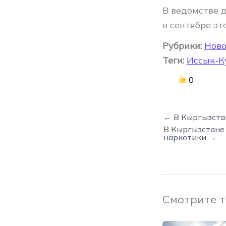
В ведомстве 
в сентябре это
Рубрики:
Ново
Теги:
Иссык-К
0
← В Кыргызста
В Кыргызстане
наркотики →
Смотрите 