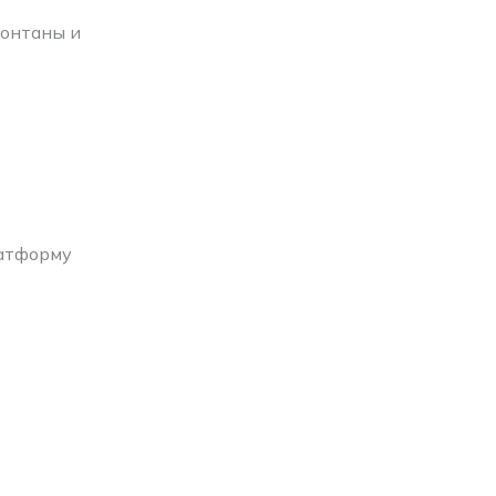
фонтаны и
латформу