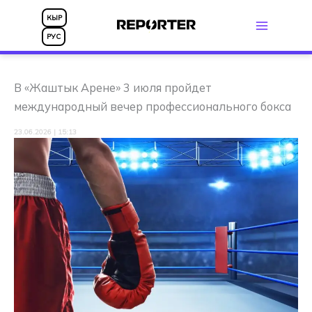
Перейти
КЫР
к
РУС
содержимому
В «Жаштык Арене» 3 июля пройдет
международный вечер профессионального бокса
23.06.2026 | 15:13