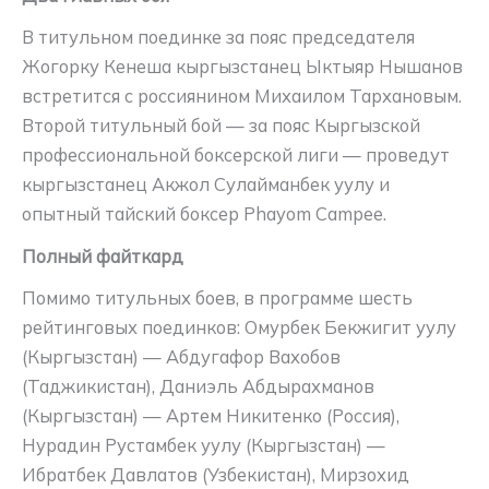
В титульном поединке за пояс председателя
Жогорку Кенеша кыргызстанец Ыктыяр Нышанов
встретится с россиянином Михаилом Тархановым.
Второй титульный бой — за пояс Кыргызской
профессиональной боксерской лиги — проведут
кыргызстанец Акжол Сулайманбек уулу и
опытный тайский боксер Phayom Campee.
Полный файткард
Помимо титульных боев, в программе шесть
рейтинговых поединков: Омурбек Бекжигит уулу
(Кыргызстан) — Абдугафор Вахобов
(Таджикистан), Даниэль Абдырахманов
(Кыргызстан) — Артем Никитенко (Россия),
Нурадин Рустамбек уулу (Кыргызстан) —
Ибратбек Давлатов (Узбекистан), Мирзохид