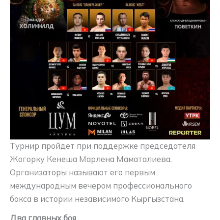
Турнир пройдет при поддержке председателя
Жогорку Кенеша Марлена Маматалиева.
Организаторы называют его первым
международным вечером профессионального
бокса в истории независимого Кыргызстана.
Два главных боя