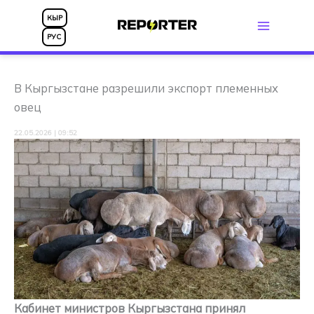
Перейти
КЫР
к
РУС
содержимому
В Кыргызстане разрешили экспорт племенных
овец
22.05.2026 | 09:52
Кабинет министров Кыргызстана принял