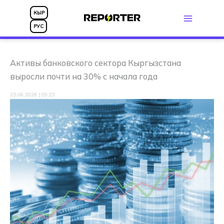
Перейти
КЫР
к
РУС
содержимому
Активы банковского сектора Кыргызстана
выросли почти на 30% с начала года
25.06.2026 | 09:23