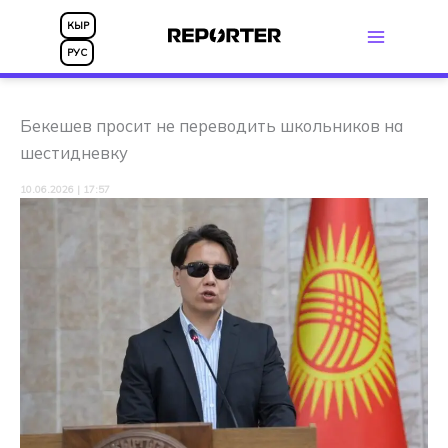
Перейти
КЫР
к
РУС
содержимому
Бекешев просит не переводить школьников на
шестидневку
10.06.2026 | 17:57