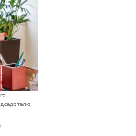
го
едседателю
70