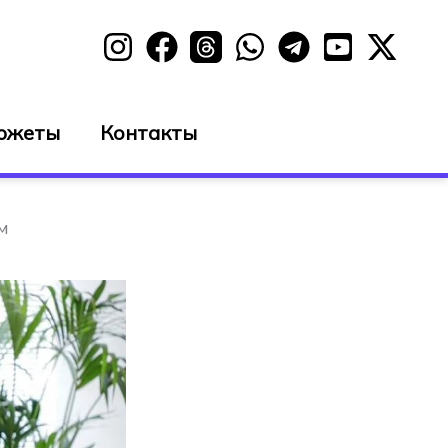
южеты
Контакты
м