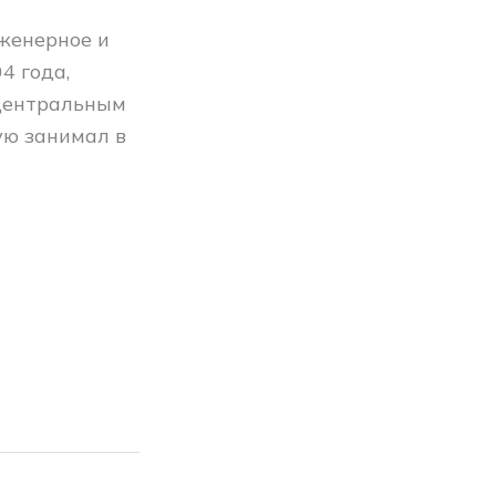
нженерное и
4 года,
 центральным
ую занимал в