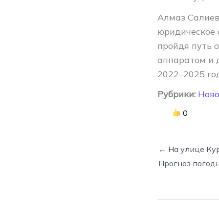
Алмаз Салиев
юридическое 
пройдя путь 
аппаратом и 
2022–2025 го
Рубрики:
Ново
0
← На улице Ку
Прогноз погоды