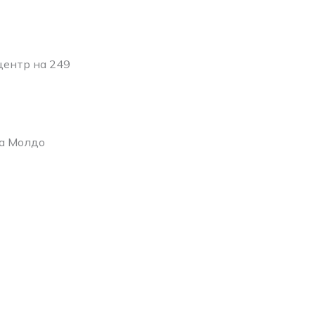
центр на 249
ка Молдо