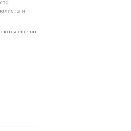
еста
иалисты и
жаются еще на