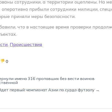
ованы сотрудники, а территории оцеплены. На м
 оперативно прибыли сотрудники милиции, спец
торые приняли меры безопасности.
бавили, что в настоящее время проверки продол
ъектах.
сти
,
Происшествия
0
ернули имена 316 пропавших без вести воинов
ственной
йдет первый чемпионат Азии по сурдо футзалу →