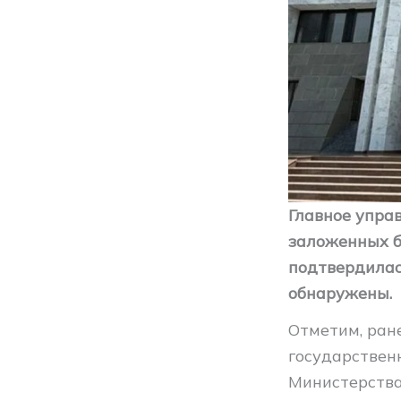
Главное упра
заложенных б
подтвердилас
обнаружены.
Отметим, ран
государствен
Министерства