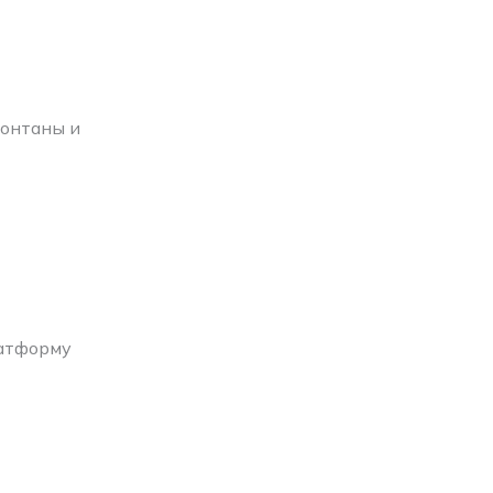
фонтаны и
латформу