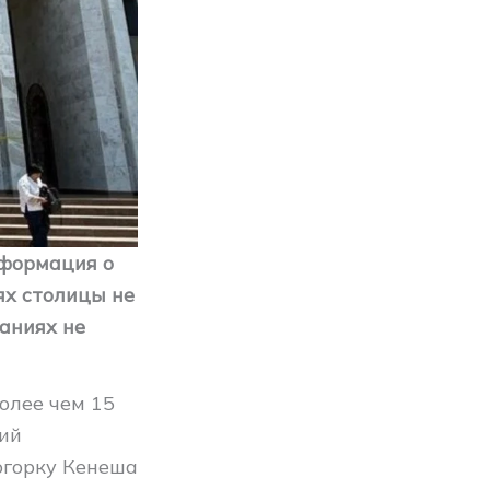
нформация о
ях столицы не
аниях не
олее чем 15
ний
огорку Кенеша