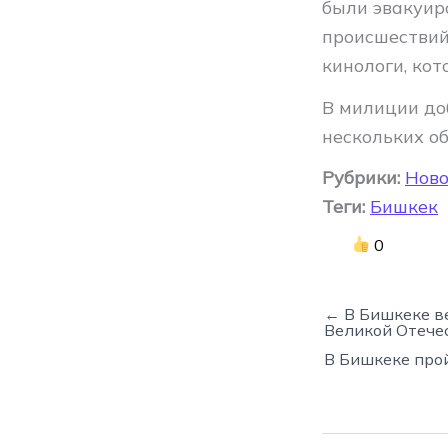
были эвакуир
происшествий
кинологи, ко
В милиции до
нескольких об
Рубрики:
Ново
Теги:
Бишкек
0
← В Бишкеке в
Великой Отече
В Бишкеке про