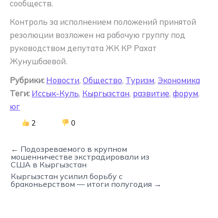
сообществ.
Контроль за исполнением положений принятой
резолюции возложен на рабочую группу под
руководством депутата ЖК КР Рахат
Жунушбаевой.
Рубрики:
Новости
,
Общество
,
Туризм
,
Экономика
Теги:
Иссык-Куль
,
Кыргызстан
,
развитие
,
форум
,
юг
2
0
← Подозреваемого в крупном
мошенничестве экстрадировали из
США в Кыргызстан
Кыргызстан усилил борьбу с
браконьерством — итоги полугодия →