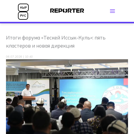
Перейти
КЫР
к
РУС
содержимому
Итоги форума «Тескей Иссык-Куль»: пять
кластеров и новая дирекция
06.07.2026 | 10:40