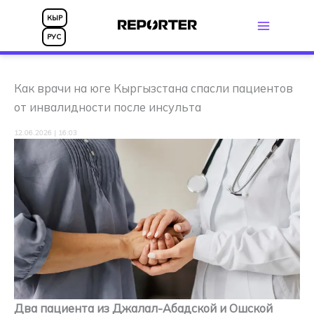
Перейти
КЫР
к
РУС
содержимому
Как врачи на юге Кыргызстана спасли пациентов
от инвалидности после инсульта
12.06.2026 | 16:03
Два пациента из Джалал-Абадской и Ошской