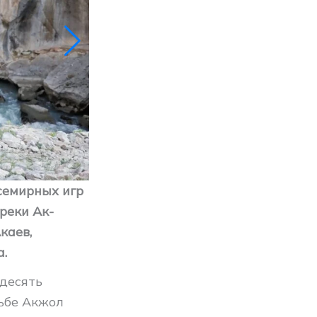
Всемирных игр
реки Ак-
каев,
а.
десять
рьбе Акжол