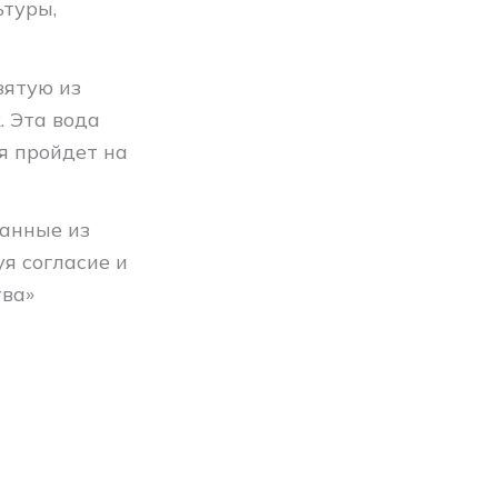
ьтуры,
зятую из
. Эта вода
я пройдет на
ранные из
уя согласие и
тва»