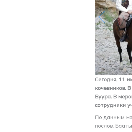
Сегодня, 11 
кочевников. 
Буура. В мер
сотрудники у
По данным мэ
послов. Баат