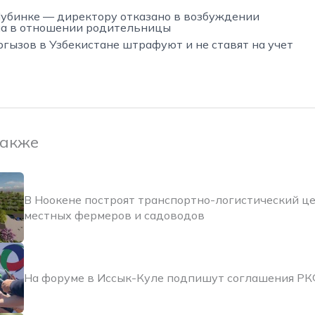
убинке — директору отказано в возбуждении
ла в отношении родительницы
гызов в Узбекистане штрафуют и не ставят на учет
также
В Ноокене построят транспортно-логистический ц
местных фермеров и садоводов
На форуме в Иссык-Куле подпишут соглашения РК