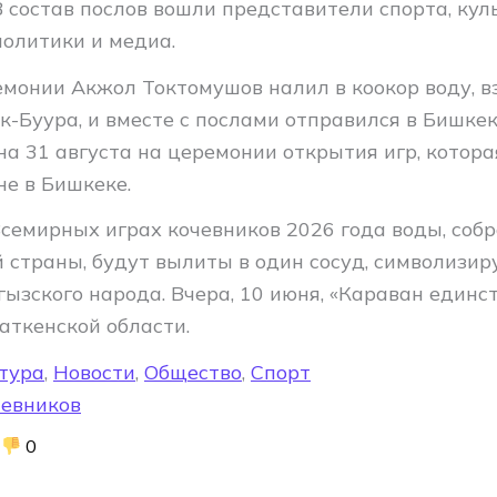
 состав послов вошли представители спорта, кул
олитики и медиа.
емонии Акжол Токтомушов налил в коокор воду, в
к-Буура, и вместе с послами отправился в Бишкек
на 31 августа на церемонии открытия игр, котора
не в Бишкеке.
Всемирных играх кочевников 2026 года воды, соб
 страны, будут вылиты в один сосуд, символизир
ызского народа. Вчера, 10 июня, «Караван единс
Баткенской области.
тура
,
Новости
,
Общество
,
Спорт
чевников
0