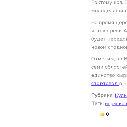
Токтомушов. В
молодежной п
Во время цер
истока реки А
будет переда
новом стадио
Отметим, на 
семи областей
единство кырг
стартовал
в 
Рубрики:
Куль
Теги:
игры ко
0