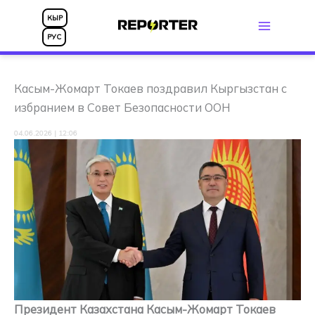
Перейти
КЫР
к
РУС
содержимому
Касым-Жомарт Токаев поздравил Кыргызстан с
избранием в Совет Безопасности ООН
04.06.2026 | 12:06
Президент Казахстана Касым-Жомарт Токаев