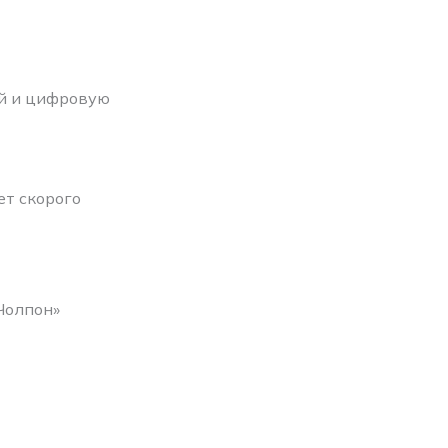
й и цифровую
ет скорого
Чолпон»