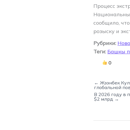
Процесс экст
Национальным
сообщило, чт
розыску и эк
Рубрики:
Ново
Теги:
Башкы п
0
← Жээнбек Кул
глобальной по
В 2026 году в
$2 млрд →