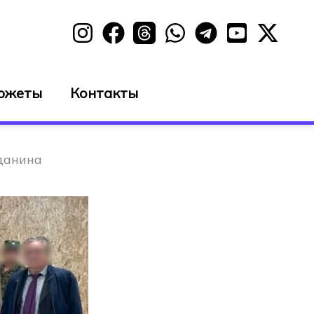
южеты
Контакты
данина