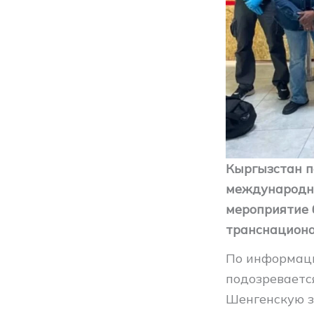
Кыргызстан п
международно
мероприятие 
транснациона
По информаци
подозреваетс
Шенгенскую з