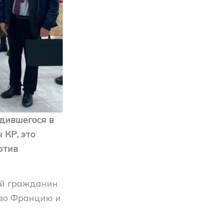
дившегося в
 КР, это
отив
ый гражданин
 во Францию и