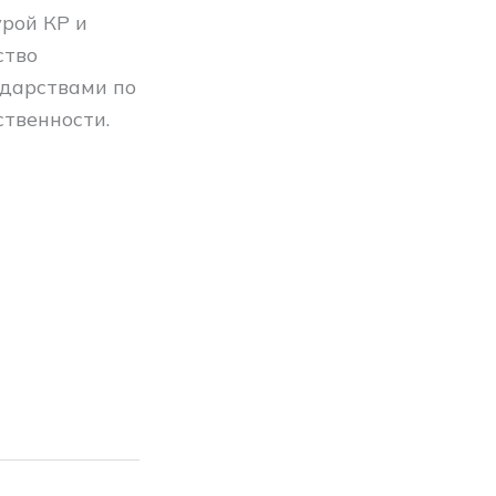
рой КР и
ство
ударствами по
ственности.