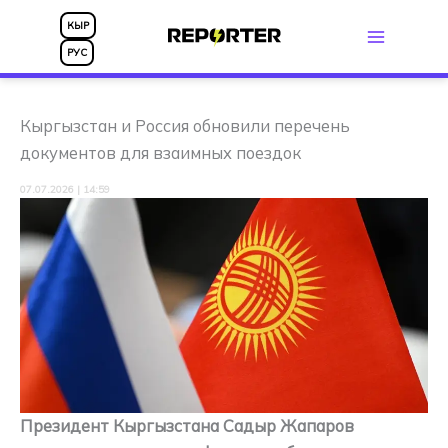
Перейти
КЫР
к
РУС
содержимому
Кыргызстан и Россия обновили перечень
документов для взаимных поездок
07.07.2026 | 14:59
Президент Кыргызстана Садыр Жапаров