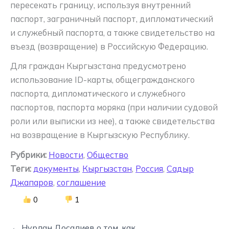
пересекать границу, используя внутренний
паспорт, заграничный паспорт, дипломатический
и служебный паспорта, а также свидетельство на
въезд (возвращение) в Российскую Федерацию.
Для граждан Кыргызстана предусмотрено
использование ID-карты, общегражданского
паспорта, дипломатического и служебного
паспортов, паспорта моряка (при наличии судовой
роли или выписки из нее), а также свидетельства
на возвращение в Кыргызскую Республику.
Рубрики:
Новости
,
Общество
Теги:
документы
,
Кыргызстан
,
Россия
,
Садыр
Джапаров
,
соглашение
0
1
← Нурлан Досалиев о том, как