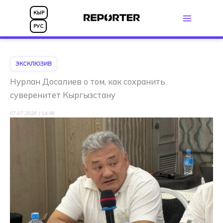
Перейти
КЫР
к
РУС
содержимому
ЭКСКЛЮЗИВ
Нурлан Досалиев о том, как сохранить
суверенитет Кыргызстану
07.07.2026 | 14:48