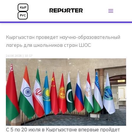
Перейти
КЫР
к
РУС
содержимому
Кыргызстан проведет научно-образовательный
лагерь для школьников стран ШОС
24.06.2026 | 10:17
С 5 по 20 июля в Кыргызстане впервые пройдет