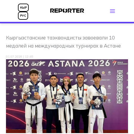
Перейти
КЫР
к
РУС
содержимому
Кыргызстанские таэквондисты завоевали 10
медалей на международных турнирах в Астане
01.07.2026 | 12:45