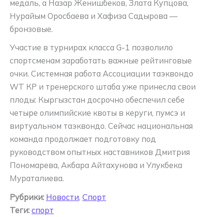
медаль, а Назар Женишбеков, Злата Купцова,
Нурайым Оросбаева и Хафиза Садырова —
бронзовые.
Участие в турнирах класса G-1 позволило
спортсменам заработать важные рейтинговые
очки. Системная работа Ассоциации таэквондо
WT КР и тренерского штаба уже принесла свои
плоды: Кыргызстан досрочно обеспечил себе
четыре олимпийские квоты в керуги, пумсэ и
виртуальном таэквондо. Сейчас национальная
команда продолжает подготовку под
руководством опытных наставников Дмитрия
Пономарева, Акбара Айтахунова и Улукбека
Мураталиева.
Рубрики:
Новости
,
Спорт
Теги:
спорт