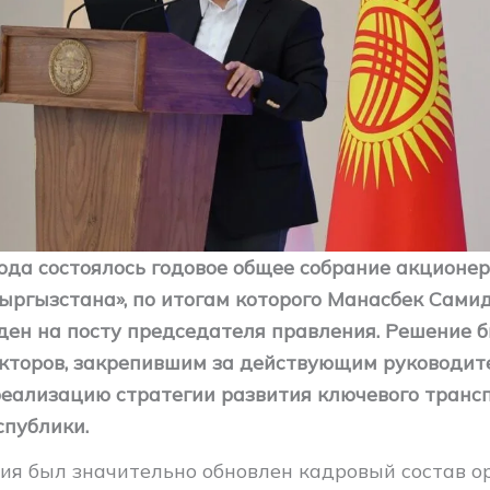
года состоялось годовое общее собрание акционе
ыргызстана», по итогам которого Манасбек Сами
ден на посту председателя правления. Решение 
кторов, закрепившим за действующим руководит
еализацию стратегии развития ключевого транс
спублики.
ния был значительно обновлен кадровый состав о