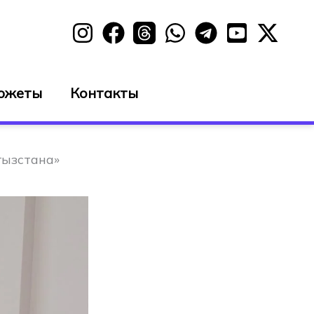
южеты
Контакты
гызстана»