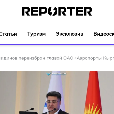
Статьи
Туризм
Эксклюзив
Видеос
идинов переизбран главой ОАО «Аэропорты Кыр