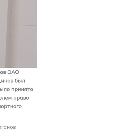
ров ОАО
динов был
было принято
елем право
портного
рганов