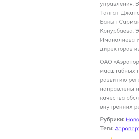
управления. 
Талгат Джапа
Бакыт Сарман
Конурбаева, 
Иманалиева и
директоров и
ОАО «Аэропор
масштабных п
развитию рег
направлены н
качества обс
внутренних ре
Рубрики:
Ново
Теги:
Аэропор