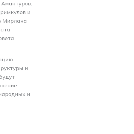
 Амантуров,
римкулов и
е Мирлана
рата
овета
зацию
труктуры и
будут
ышение
народных и