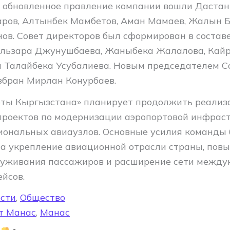
В обновленное правление компании вошли Дастан
ров, Алтынбек Мамбетов, Аман Мамаев, Жалын Б
ов. Совет директоров был сформирован в состав
Эльзара Джунушбаева, Жаныбека Жалалова, Кай
 Талайбека Усубалиева. Новым председателем С
збран Мирлан Конурбаев.
ты Кыргызстана» планирует продолжить реали
роектов по модернизации аэропортовой инфрас
иональных авиаузлов. Основные усилия команды 
а укрепление авиационной отрасли страны, пов
луживания пассажиров и расширение сети между
йсов.
сти
,
Общество
т Манас
,
Манас