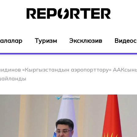
алалар
Туризм
Эксклюзив
Видео
идинов «Кыргызстандын аэропорттору» ААКсын
 шайланды