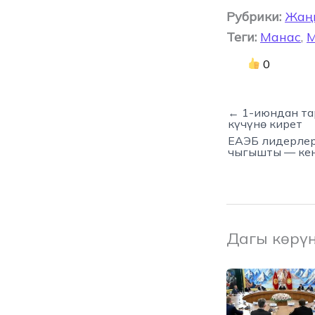
Рубрики:
Жаң
Теги:
Манас
,
М
0
← 1-июндан та
күчүнө кирет
ЕАЭБ лидерлер
чыгышты — ке
Дагы көрү