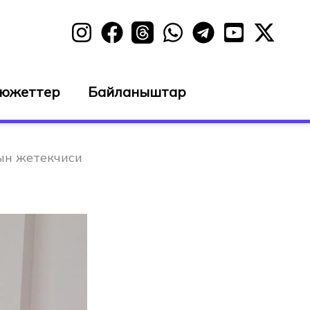
сюжеттер
Байланыштар
ын жетекчиси