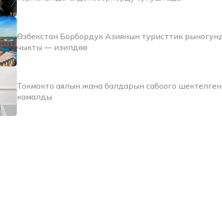
Өзбекстан Борбордук Азиянын туристтик рыногун
чыкты — изилдөө
Токмокто аялын жана балдарын сабоого шектелген
камалды