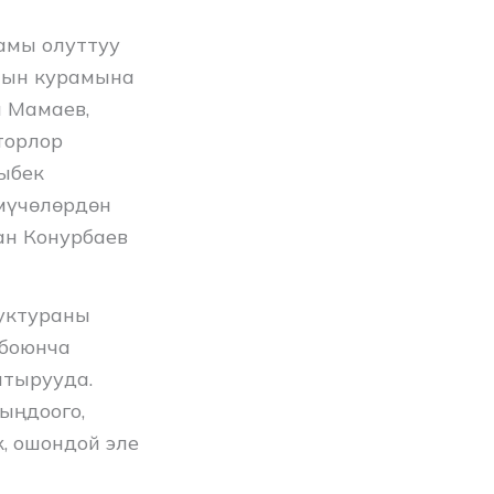
амы олуттуу
нын курамына
н Мамаев,
торлор
ыбек
мүчөлөрдөн
ан Конурбаев
уктураны
 боюнча
штырууда.
ыңдоого,
, ошондой эле