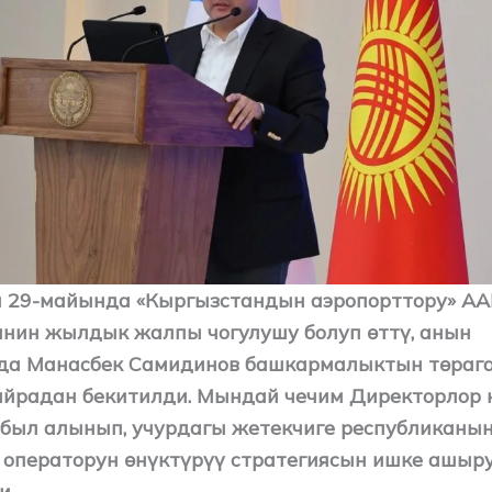
 29-майында «Кыргызстандын аэропорттору» А
нин жылдык жалпы чогулушу болуп өттү, анын
а Манасбек Самидинов башкармалыктын төраг
йрадан бекитилди. Мындай чечим Директорлор 
был алынып, учурдагы жетекчиге республиканын
 операторун өнүктүрүү стратегиясын ишке ашыр
и.