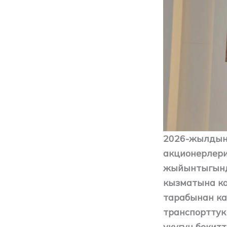
2026-жылдын
акционерлери
жыйынтыгынд
кызматына ка
тарабынан ка
транспорттук
укугун бекитт