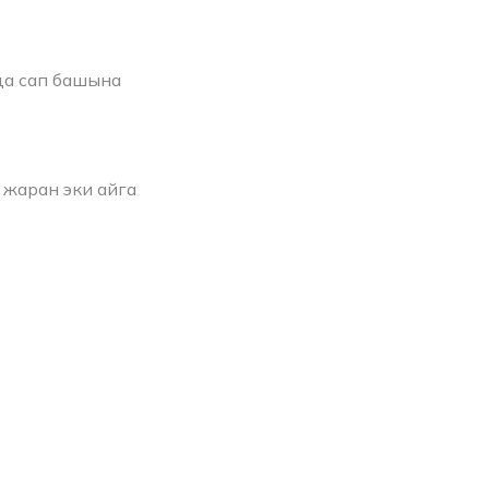
да сап башына
 жаран эки айга