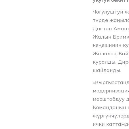
Чогулуштун 
түрдө жаңыл
Дастан Амант
Жалын Бримку
кеңешинин ку
Жалалов, Кай
куралды. Дир
шайланды.
«Кыргызстанд
модернизация
масштабдуу д
Команданын н
жүргүнчүлөрд
ички каттамд