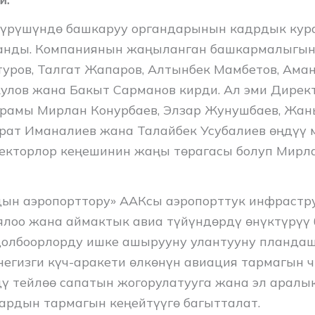
жүрүшүндө башкаруу органдарынын кадрдык кур
анды. Компаниянын жаңыланган башкармалыгы
уров, Талгат Жапаров, Алтынбек Мамбетов, Ама
лов жана Бакыт Сарманов кирди. Ал эми Дирек
рамы Мирлан Конурбаев, Элзар Жунушбаев, Жан
рат Иманалиев жана Талайбек Усубалиев өңдүү 
екторлор кеңешинин жаңы төрагасы болуп Мирл
ын аэропорттору» ААКсы аэропорттук инфрастр
лоо жана аймактык авиа түйүндөрдү өнүктүрүү
олбоорлорду ишке ашырууну улантууну планда
егизги күч-аракети өлкөнүн авиация тармагын ч
ү тейлөө сапатын жогорулатууга жана эл аралык
ардын тармагын кеңейтүүгө багытталат.