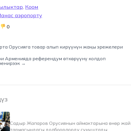
ылыктар
,
Коом
анас аэропорту
0
рта Орусияга товар алып кирүүнүн жаңы эрежелери
и Арменияда референдум өткөрүүнү колдоп
ненирээк →
ңүз
Садыр Жапаров Орусиянын аймактарына өнөр жай 
тармагындагы долбоорлорду сунуштады