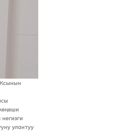
АКсынын
асы
кеңеши
 негизги
ууну улантуу