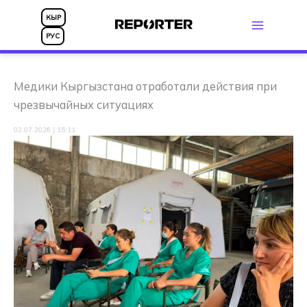
Перейти
КЫР
к
РУС
содержимому
Медики Кыргызстана отработали действия при
чрезвычайных ситуациях
02.07.2026 | 15:11