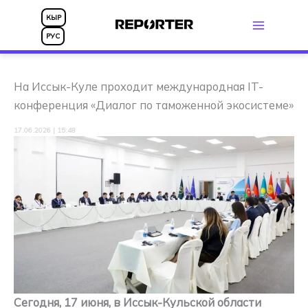
Перейти
КЫР
к
РУС
содержимому
На Иссык-Куле проходит международная IT-
конференция «Диалог по таможенной экосистеме»
17.06.2026 | 15:48
Сегодня, 17 июня, в Иссык-Кульской области