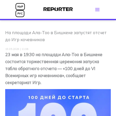
Перейти
КЫР
к
РУС
содержимому
На площади Ала-Тоо в Бишкеке запустят отсчет
до Игр кочевников
19.05.2026 | 11:06
23 мая в 19:30 на площади Ала-Тоо в Бишкеке
состоится торжественная церемония запуска
табло обратного отсчета — «100 дней до VI
Всемирных игр кочевников», сообщает
секретариат Игр.