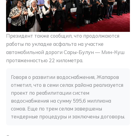
Президент также сообщил, что продолжаются
работы по укладке асфальта на участке
автомобильной дороги Сары-Булун — Мин-Куш
протяженностью 22 километра.
Говоря о развитии водоснабжения, Жапаров 
отметил, что в семи селах района реализуется 
проект по реабилитации систем 
водоснабжения на сумму 595,6 миллиона 
сомов. Еще по трем селам завершены 
тендерные процедуры и заключены договоры.