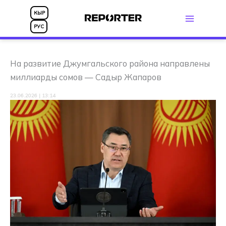
Перейти
КЫР
к
РУС
содержимому
На развитие Джумгальского района направлены
миллиарды сомов — Садыр Жапаров
23.06.2026 | 13:14