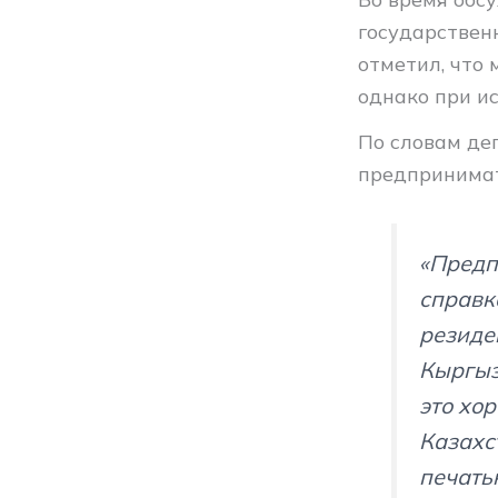
государствен
отметил, что 
однако при и
По словам деп
предпринимат
«Предп
справк
резиде
Кыргыз
это хо
Казахс
печать