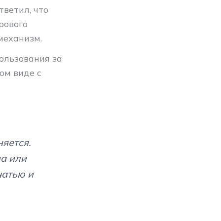
ветил, что
рового
механизм.
ользования за
ом виде с
яется.
на или
чатью и