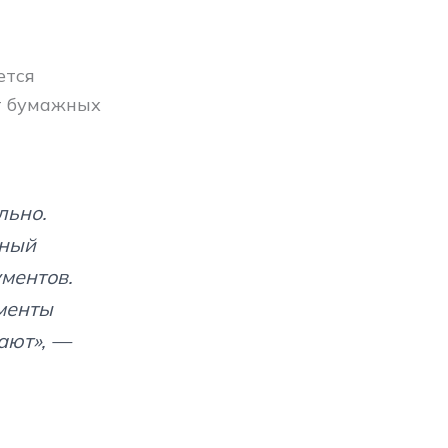
ется
т бумажных
льно.
нный
ментов.
менты
ают», —