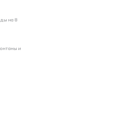
ды на 8
фонтаны и