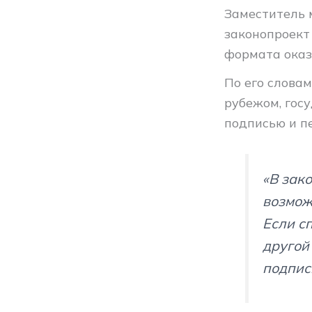
Заместитель 
законопроект
формата оказ
По его слова
рубежом, гос
подписью и п
«В зак
возмож
Если с
другой
подпис