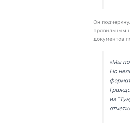
Он подчеркну
правильным н
документов п
«Мы по
Но нел
формат
Гражда
из “Ту
отметил