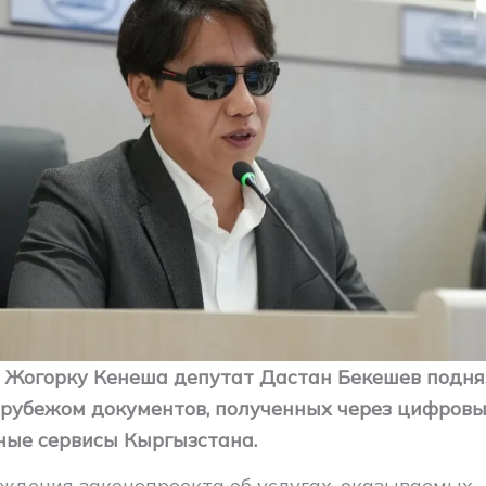
 Жогорку Кенеша депутат Дастан Бекешев подня
 рубежом документов, полученных через цифров
ные сервисы Кыргызстана.
уждения законопроекта об услугах, оказываемых