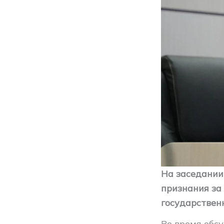
На заседании
признания за
государствен
Во время обс