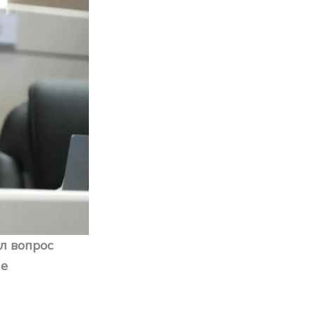
л вопрос
ые