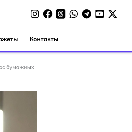
южеты
Контакты
рос бумажных