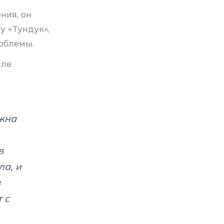
ния, он
у «Тундук»,
облемы.
сле
ужна
в
а, и
в
 с