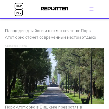
Перейти
КЫР
к
РУС
содержимому
Площадка для йоги и шахматная зона: Парк
Ататюрка станет современным местом отдыха
14.05.2026 | 10:16
Парк Ататюрка в Бишкеке превратят в