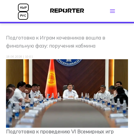
Перейти
КЫР
к
РУС
содержимому
Подготовка к Играм кочевников вошла в
финальную фазу: поручения кабмина
18.06.2026 | 10:01
Подготовка к проведению VI Всемирных игр