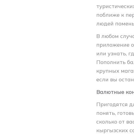
туристических
поближе к пер
людей помень
В любом случ
приложение оп
или узнать, 
Пополнить ба
крупных мага
если вы оста
Валютные ко
Пригодятся д
понять, готов
сколько от ва
кыргызских со