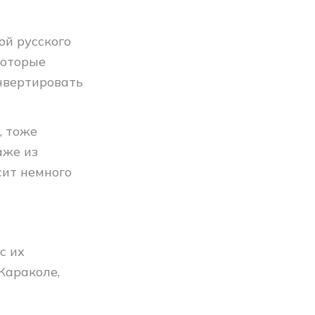
ой русского
которые
нвертировать
, тоже
аже из
сит немного
с их
Караколе,