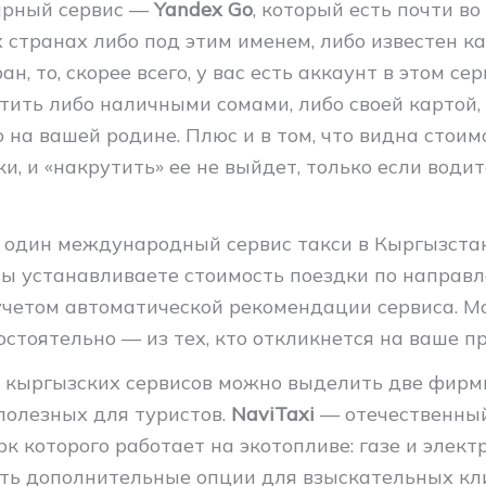
ярный сервис —
Yandex Go
, который есть почти во
 странах либо под этим именем, либо известен ка
ан, то, скорее всего, у вас есть аккаунт в этом се
тить либо наличными сомами, либо своей картой,
на вашей родине. Плюс и в том, что видна стоим
и, и «накрутить» ее не выйдет, только если води
один международный сервис такси в Кыргызстан
ы устанавливаете стоимость поездки по направл
 учетом автоматической рекомендации сервиса. 
остоятельно — из тех, кто откликнется на ваше п
 кыргызских сервисов можно выделить две фирм
полезных для туристов.
NaviTaxi
— отечественный
рк которого работает на экотопливе: газе и электр
есть дополнительные опции для взыскательных кл