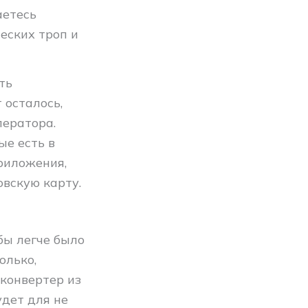
аетесь
еских троп и
ть
 осталось,
ператора.
ые есть в
риложения,
овскую карту.
бы легче было
олько,
 конвертер из
удет для не