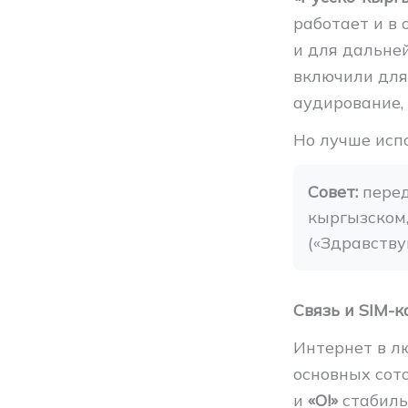
работает и в 
и для дальней
включили для
аудирование, 
Но лучше испол
Совет:
 пере
кыргызском,
(«Здравству
Связь и SIM-
Интернет в л
основных сот
и
«O!»
стабиль