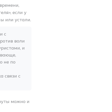
времени,
еля», если у
ны или устали.
 с 
ротив воли 
ристами, и 
вающе, 
 не по 
 связи с 
руты можно и