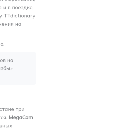
 и в поездке,
 TTdictionary
нения на
о.
в на 
збы» 
стане три
тся.
MegaCom
овных