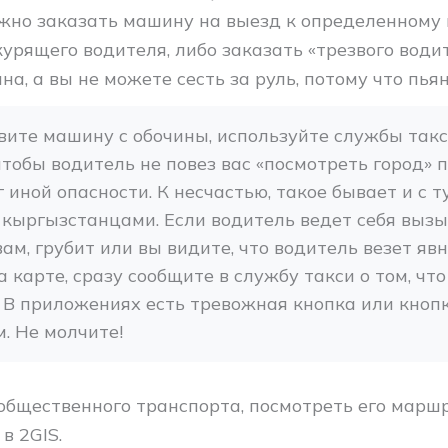
ожно заказать машину на выезд к определенному 
урящего водителя, либо заказать «трезвого водит
на, а вы не можете сесть за руль, потому что пья
овите машину с обочины, используйте службы такси
чтобы водитель не повез вас «посмотреть город» п
 иной опасности. К несчастью, такое бывает и с ту
кыргызстанцами. Если водитель ведет себя вызы
ам, грубит или вы видите, что водитель везет явно
 карте, сразу сообщите в службу такси о том, что 
 В приложениях есть тревожная кнопка или кнопка
. Не молчите!
 общественного транспорта, посмотреть его марш
 в 2GIS.