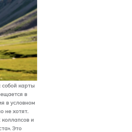
с собой карты
мещается в
я в условном
 не хотят.
 коллапсов и
та». Это