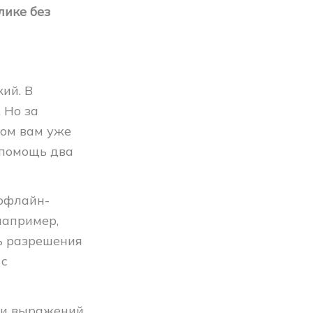
лике без
ий. В
 Но за
ком вам уже
 помощь два
 офлайн-
например,
ть разрешения
 с
 и выражений,