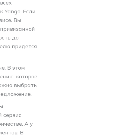
 всех
к Yango. Если
рвисе. Вы
 привязанной
ость до
телю придется
е. В этом
ению, которое
Можно выбрать
редложение.
ы-
 сервис
ичестве. А у
иентов. В