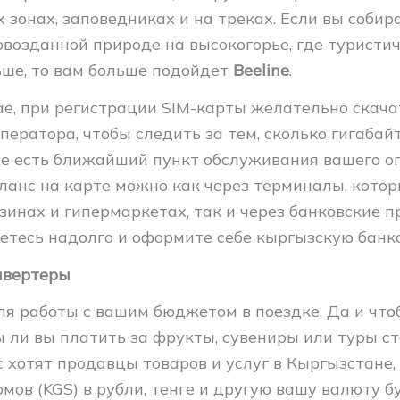
 зонах, заповедниках и на треках. Если вы собир
возданной природе на высокогорье, где туристич
ше, то вам больше подойдет
Beeline
.
ае, при регистрации SIM-карты желательно скача
ератора, чтобы следить за тем, сколько гигабайт
где есть ближайший пункт обслуживания вашего о
ланс на карте можно как через терминалы, котор
зинах и гипермаркетах, так и через банковские п
нетесь надолго и оформите себе кыргызскую банк
нвертеры
ля работы с вашим бюджетом в поездке. Да и что
ы ли вы платить за фрукты, сувениры или туры ст
с хотят продавцы товаров и услуг в Кыргызстане,
мов (KGS) в рубли, тенге и другую вашу валюту б