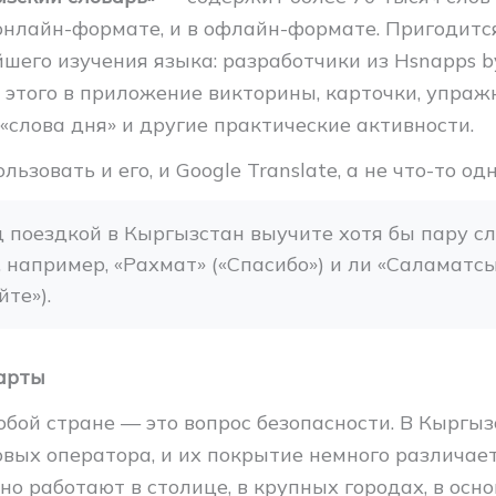
онлайн-формате, и в офлайн-формате. Пригодится
шего изучения языка: разработчики из Hsnapps by
 этого в приложение викторины, карточки, упраж
«слова дня» и другие практические активности.
ьзовать и его, и Google Translate, а не что-то одн
д поездкой в Кыргызстан выучите хотя бы пару сло
 например, «Рахмат» («Спасибо») и ли «Саламатсы
йте»).
карты
юбой стране — это вопрос безопасности. В Кыргыз
овых оператора, и их покрытие немного различае
но работают в столице, в крупных городах, в осн