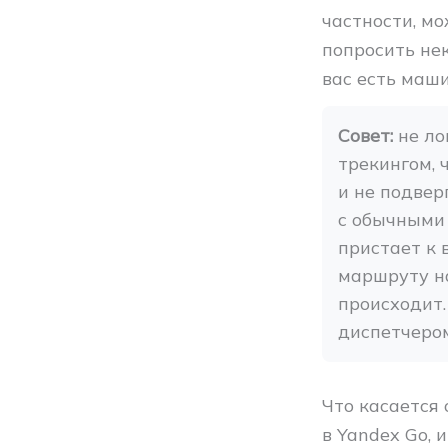
частности, м
попросить нек
вас есть маши
Совет:
 не л
трекингом, 
и не подверг
с обычными 
пристает к в
маршруту на
происходит.
диспетчером
Что касается
в Yandex Go, и