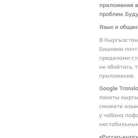
приложения в
проблем. Буду
Язык и общен
В Кыргызстан
Бишкеке почти
пределами ст
не обойтись,
приложения.
Google Transl
пакеты кыргыз
сможете изъя
у чабана пофо
нестабильным
«Русско-кырг