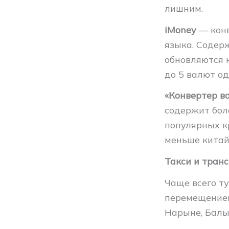
лишним.
iMoney
— конв
языка. Содерж
обновляются 
до 5 валют о
«Конвертер в
содержит бол
популярных к
меньше китай
Такси и тран
Чаще всего ту
перемещением 
Нарыне, Балы