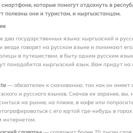
 смартфоне, которые помогут отдохнуть в респуб
т полезны они и туристам, и кыргызстанцам.
ие
е два государственных языка: кыргызский и русск
 везде говорят на русском языке и понимают его.
олицы в путешествии, в быту одним русским язы
 тут понадобится кыргызский язык. Вам придут на
ate
— обязателен к скачиванию, так как он имеет
ского и русского языков. Скачав их заранее, вы, 
сниться на рынке, на пляже, в кафе или попроси
тографироваться с его юртой где-нибудь в горах
 интернетом.
ызский словарь»
— содержит более 70 тысяч слов