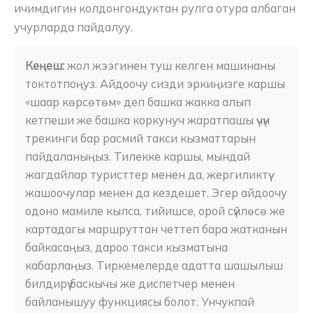
ичимдигин колдонгондуктан рулга отура албаган
учурларда пайдалуу.
Кеңеш: 
жол жээгинен туш келген машинаны 
токтотпоңуз. Айдоочу сизди эркиңизге каршы 
«шаар көрсөтөм» деп башка жакка алып 
кетпеши же башка коркунуч жаратпашы үчүн 
трекинги бар расмий такси кызматтарын 
пайдаланыңыз. Тилекке каршы, мындай 
жагдайлар туристтер менен да, жергиликтүү 
жашоочулар менен да кездешет. Эгер айдоочу 
одоно мамиле кылса, тийишсе, орой сүйлөсө же 
картадагы маршруттан четтеп бара жатканын 
байкасаңыз, дароо такси кызматына 
кабарлаңыз. Тиркемелерде адатта шашылыш 
билдирүү баскычы же диспетчер менен 
байланышуу функциясы болот. Унчукпай 