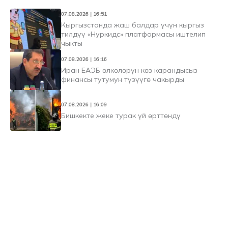
07.08.2026 | 16:51
Кыргызстанда жаш балдар үчүн кыргыз
тилдүү «Нуркидс» платформасы иштелип
чыкты
07.08.2026 | 16:16
Иран ЕАЭБ өлкөлөрүн көз карандысыз
финансы тутумун түзүүгө чакырды
07.08.2026 | 16:09
Бишкекте жеке турак үй өрттөндү