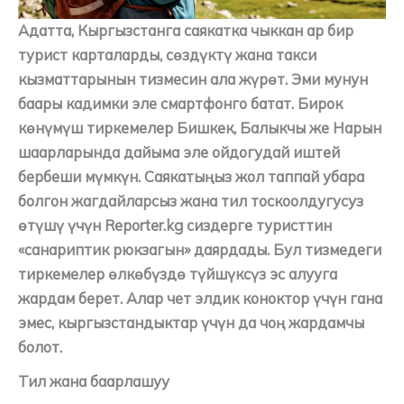
Адатта, Кыргызстанга саякатка чыккан ар бир
турист карталарды, сөздүктү жана такси
кызматтарынын тизмесин ала жүрөт. Эми мунун
баары кадимки эле смартфонго батат. Бирок
көнүмүш тиркемелер Бишкек, Балыкчы же Нарын
шаарларында дайыма эле ойдогудай иштей
бербеши мүмкүн. Саякатыңыз жол таппай убара
болгон жагдайларсыз жана тил тоскоолдугусуз
өтүшү үчүн Reporter.kg сиздерге туристтин
«санариптик рюкзагын» даярдады. Бул тизмедеги
тиркемелер өлкөбүздө түйшүксүз эс алууга
жардам берет. Алар чет элдик коноктор үчүн гана
эмес, кыргызстандыктар үчүн да чоң жардамчы
болот.
Тил жана баарлашуу