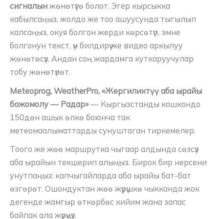
сигналын
жөнөтүүгө болот. Эгер кырсыкка
кабылсаңыз, жолдо же тоо ашуусунда тыгылып
калсаңыз, окуя болгон жерди көрсөтүп, эмне
болгонун текст, үн билдирүү же видео аркылуу
жөнөтөсүз. Андан соң жардамга куткаруучулар
тобу жөнөтүлөт.
Meteoprog, WeatherPro, «Жергиликтүү аба ырайы
божомолу — Радар»
— Кыргызстанды кошкондо
150дөн ашык өлкө боюнча так
метеомаалыматтарды сунуштаган тиркемелер.
Тоого же жөө маршрутка чыгаар алдында сөзсүз
аба ырайын текшерип алыңыз. Бирок бир нерсени
унутпаңыз: капчыгайларда аба ырайы бат-бат
өзгөрөт. Ошондуктан жөө жүрүшкө чыкканда жок
дегенде жамгыр өткөрбөс кийим жана запас
байпак ала жүрүңүз.