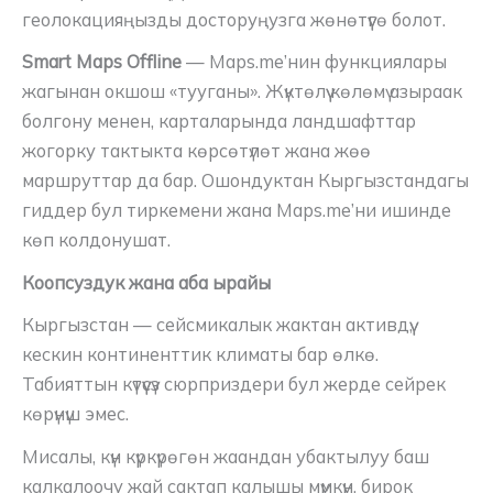
геолокацияңызды досторуңузга жөнөтүүгө болот.
Smart Maps Offline
— Maps.me’нин функциялары
жагынан окшош «тууганы». Жүктөлүү көлөмү азыраак
болгону менен, карталарында ландшафттар
жогорку тактыкта көрсөтүлөт жана жөө
маршруттар да бар. Ошондуктан Кыргызстандагы
гиддер бул тиркемени жана Maps.me’ни ишинде
көп колдонушат.
Коопсуздук жана аба ырайы
Кыргызстан — сейсмикалык жактан активдүү,
кескин континенттик климаты бар өлкө.
Табияттын күтүүсүз сюрприздери бул жерде сейрек
көрүнүш эмес.
Мисалы, күн күркүрөгөн жаандан убактылуу баш
калкалоочу жай сактап калышы мүмкүн, бирок