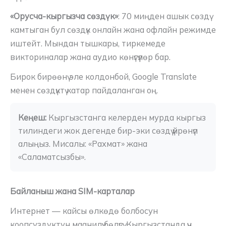
«Орусча-кыргызча сөздүк»
: 70 миңден ашык сөздү
камтыган бул сөздүк онлайн жана офлайн режимде
иштейт. Мындан тышкары, тиркемеде
викториналар жана аудио көнүгүүлөр бар.
Бирок бирөөнү эле колдонбой, Google Translate
менен сөздүктү катар пайдаланган оң.
Кеңеш:
 Кыргызстанга келерден мурда кыргыз 
тилиндеги жок дегенде бир-эки сөздү үйрөнүп 
алыңыз. Мисалы: «Рахмат» жана 
«Саламатсызбы».
Байланыш жана SIM-карталар
Интернет — кайсы өлкөдө болбосун
коопсуздуктун маанилүү бөлүгү. Кыргызстанда үч