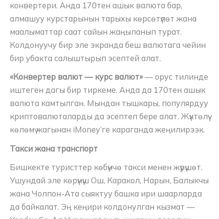
конвертери. Анда 170тен ашык валюта бар,
алмашуу курстарынын тарыхы көрсөтүлөт жана
маалыматтар саат сайын жаңыланып турат.
Колдонуучу бир эле экранда беш валютага чейин
бир убакта салыштырып эсептей алат.
«Конвертер валют — курс валют»
— орус тилинде
иштеген дагы бир тиркеме. Анда да 170тен ашык
валюта камтылган. Мындан тышкары, популярдуу
криптовалюталарды да эсептеп бере алат. Жүктөлүү
көлөмү жагынан iMoney’ге караганда жеңилирээк.
Такси жана транспорт
Бишкекте туристтер көбүнчө такси менен жүрүшөт.
Ушундай эле көрүнүш Ош, Каракол, Нарын, Балыкчы
жана Чолпон-Ата сыяктуу башка ири шаарларда
да байкалат. Эң кеңири колдонулган кызмат —