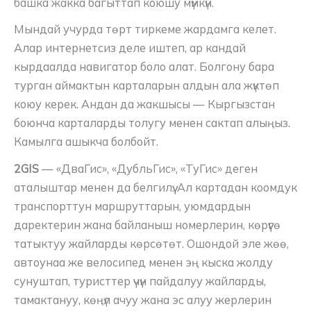
башка жакка багыттап коюшу мүмкүн.
Мындай учурда төрт тиркеме жардамга келет.
Алар интернетсиз деле иштеп, ар кандай
кырдаалда навигатор боло алат. Болгону бара
турган аймактын карталарын алдын ала жүктөп
коюу керек. Андан да жакшысы — Кыргызстан
боюнча карталарды толугу менен сактап алыңыз.
Камылга ашыкча болбойт.
2GIS
— «ДваГис», «ДубльГис», «ТуГис» деген
аталыштар менен да белгилүү. Ал картадан коомдук
транспорттун маршруттарын, уюмдардын
даректерин жана байланыш номерлерин, көрүүгө
татыктуу жайларды көрсөтөт. Ошондой эле жөө,
автоунаа же велосипед менен эң кыска жолду
сунуштап, туристтер үчүн пайдалуу жайларды,
тамактануу, көңүл ачуу жана эс алуу жерлерин