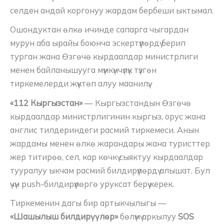
селден андай коргонуу жардам бербеши ыктымал.
Ошондуктан өлкө ичинде сапарга чыгардан
мурун аба ырайы боюнча эскертүүлөрдү берип
турган жана Өзгөчө кырдаалдар министрлиги
менен байланышууга мүмкүнчүлүк түзгөн
тиркемелерди жүктөп алуу маанилүү.
«112 Кыргызстан»
— Кыргызстандын Өзгөчө
кырдаалдар министрлигинин кыргыз, орус жана
англис тилдериндеги расмий тиркемеси. Анын
жардамы менен өлкө жарандары жана туристтер
жер титирөө, сел, кар көчкү сыяктуу кырдаалдар
тууралуу ыкчам расмий билдирүүлөрдү алышат. Бул
үчүн push-билдирүүлөргө уруксат берүү керек.
Тиркеменин дагы бир артыкчылыгы —
«Шашылыш билдирүүлөр»
бөлүмү аркылуу
SOS