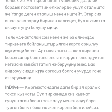
Yandex Go. Ал Украинадан тышкаркы дээрлик
бардык постсоветтик өлкөлөрдө ушул аталышта
же Yango деген аталыш менен иштейт. Эгер сиз
ошол өлкөлөрдүн биринен келсеңиз, бул кызматта
аккаунтуңуз болушу мүмкүн.
Төлөмдү накталай сом менен же өз өлкөңүздө
тиркемеге байланыштырылган карта аркылуу
жүргүзсөңүз болот. Артыкчылыгы — жол киренин
баасы сапар баштала электе көрүнөт, ошондуктан
негизсиз кымбаттатып жиберүү мүмкүн эмес. Баа
айдоочу сизди күтүүгө аргасыз болгон учурда гана
өзгөрүшү мүмкүн.
InDrive
— Кыргызстандагы дагы бир эл аралык
такси кызматы. Бул тиркемеде сиз кызмат
сунуштаган бааны эске алуу менен өзүңүз бара
турган багыт боюнча жол кирени белгилейсиз.