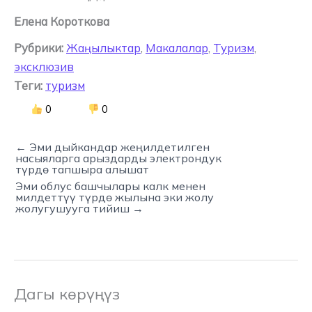
Елена Короткова
Рубрики:
Жаңылыктар
,
Макалалар
,
Туризм
,
эксклюзив
Теги:
туризм
0
0
← Эми дыйкандар жеңилдетилген
насыяларга арыздарды электрондук
түрдө тапшыра алышат
Эми облус башчылары калк менен
милдеттүү түрдө жылына эки жолу
жолугушууга тийиш →
Дагы көрүңүз