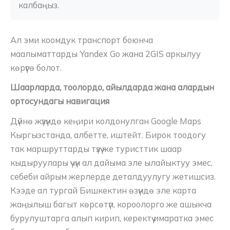
калбаңыз.
Ал эми коомдук транспорт боюнча
маалыматтарды Yandex Go жана 2GIS аркылуу
көрүүгө болот.
Шаарларда, тоолордо, айылдарда жана алардын
ортосундагы навигация
Дүйнө жүзүндө кеңири колдонулган Google Maps
Кыргызстанда, албетте, иштейт. Бирок тоодогу
так маршруттарды түзүү же туристтик шаар
кыдыруулары үчүн ал дайыма эле ылайыктуу эмес,
себеби айрым жерлерде деталдуулугу жетишсиз.
Кээде ал тургай Бишкектин өзүндө эле карта
жаңылыш багыт көрсөтүп, короолорго же ашыкча
бурулуштарга алып кирип, керектүү имаратка эмес