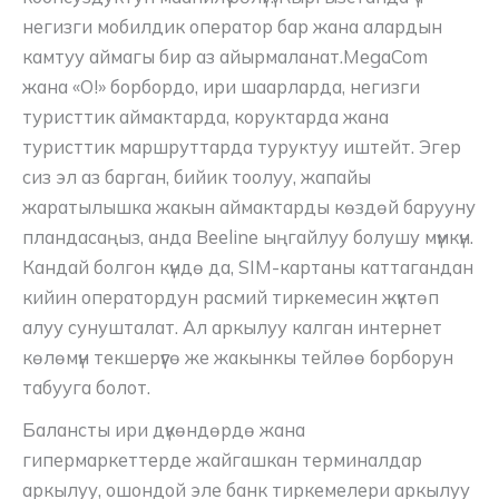
негизги мобилдик оператор бар жана алардын
камтуу аймагы бир аз айырмаланат.MegaCom
жана «О!» борбордо, ири шаарларда, негизги
туристтик аймактарда, коруктарда жана
туристтик маршруттарда туруктуу иштейт. Эгер
сиз эл аз барган, бийик тоолуу, жапайы
жаратылышка жакын аймактарды көздөй барууну
пландасаңыз, анда Beeline ыңгайлуу болушу мүмкүн.
Кандай болгон күндө да, SIM-картаны каттагандан
кийин оператордун расмий тиркемесин жүктөп
алуу сунушталат. Ал аркылуу калган интернет
көлөмүн текшерүүгө же жакынкы тейлөө борборун
табууга болот.
Балансты ири дүкөндөрдө жана
гипермаркеттерде жайгашкан терминалдар
аркылуу, ошондой эле банк тиркемелери аркылуу