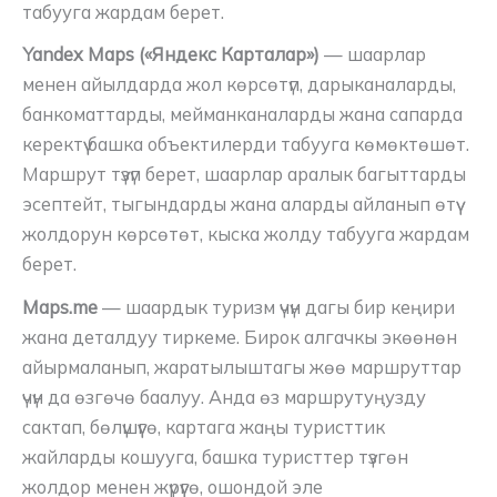
табууга жардам берет.
Yandex Maps («Яндекс Карталар»)
— шаарлар
менен айылдарда жол көрсөтүп, дарыканаларды,
банкоматтарды, мейманканаларды жана сапарда
керектүү башка объектилерди табууга көмөктөшөт.
Маршрут түзүп берет, шаарлар аралык багыттарды
эсептейт, тыгындарды жана аларды айланып өтүү
жолдорун көрсөтөт, кыска жолду табууга жардам
берет.
Maps.me
— шаардык туризм үчүн дагы бир кеңири
жана деталдуу тиркеме. Бирок алгачкы экөөнөн
айырмаланып, жаратылыштагы жөө маршруттар
үчүн да өзгөчө баалуу. Анда өз маршрутуңузду
сактап, бөлүшүүгө, картага жаңы туристтик
жайларды кошууга, башка туристтер түзгөн
жолдор менен жүрүүгө, ошондой эле