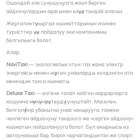
Ошондой эле сунушуңузга жооп берген
айдоочулардын арасынан өзүңүз тандай аласыз.
Жергиликтүү кыргыз кызматтарынын ичинен
туристтер үчүн пайдалуу эки компанияны
белгилөөгө болот.
Алар:
NaviTaxi
— экологиялык отун: газ жана электр
энергиясы менен жүргөн унааларды колдонгон ата
мекендик такси кызматы.
Deluxe Taxi
— өзгөчө талап койгон кардарларга
кошумча мүмкүнчүлүктөрдү сунуштайт. Маселен,
белгилүү бир убакытка унаа чакырууга, тамеки
чекпеген айдоочуну тандоого же «сергек айдоочу»
кызматын пайдаланууга болот. Бул акыркысы өз
автоунааңыз бар, бирок чарчагандыктан же спирт