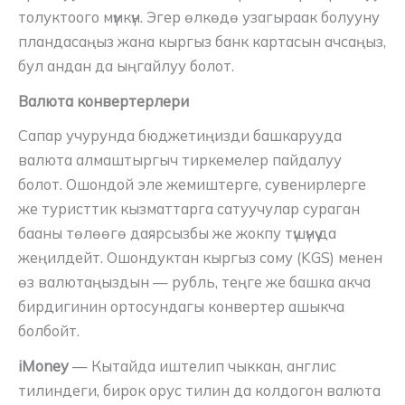
толуктоого мүмкүн. Эгер өлкөдө узагыраак болууну
пландасаңыз жана кыргыз банк картасын ачсаңыз,
бул андан да ыңгайлуу болот.
Валюта конвертерлери
Сапар учурунда бюджетиңизди башкарууда
валюта алмаштыргыч тиркемелер пайдалуу
болот. Ошондой эле жемиштерге, сувенирлерге
же туристтик кызматтарга сатуучулар сураган
бааны төлөөгө даярсызбы же жокпу түшүнүү да
жеңилдейт. Ошондуктан кыргыз сому (KGS) менен
өз валютаңыздын — рубль, теңге же башка акча
бирдигинин ортосундагы конвертер ашыкча
болбойт.
iMoney
— Кытайда иштелип чыккан, англис
тилиндеги, бирок орус тилин да колдогон валюта