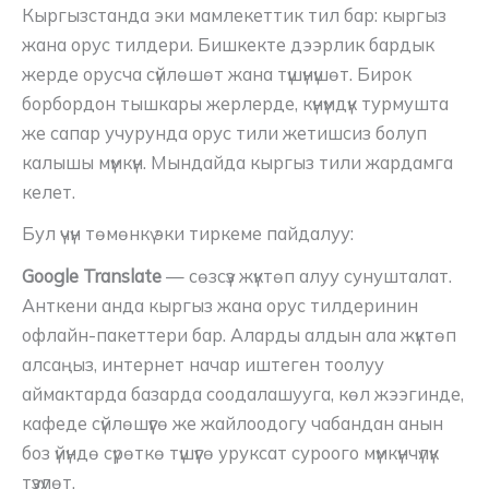
Кыргызстанда эки мамлекеттик тил бар: кыргыз
жана орус тилдери. Бишкекте дээрлик бардык
жерде орусча сүйлөшөт жана түшүнүшөт. Бирок
борбордон тышкары жерлерде, күнүмдүк турмушта
же сапар учурунда орус тили жетишсиз болуп
калышы мүмкүн. Мындайда кыргыз тили жардамга
келет.
Бул үчүн төмөнкү эки тиркеме пайдалуу:
Google Translate
— сөзсүз жүктөп алуу сунушталат.
Анткени анда кыргыз жана орус тилдеринин
офлайн-пакеттери бар. Аларды алдын ала жүктөп
алсаңыз, интернет начар иштеген тоолуу
аймактарда базарда соодалашууга, көл жээгинде,
кафеде сүйлөшүүгө же жайлоодогу чабандан анын
боз үйүндө сүрөткө түшүүгө уруксат суроого мүмкүнчүлүк
түзүлөт.