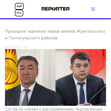
Перейти
КЫР
к
РУС
содержимому
Президент назначил новых акимов Жумгальского
и Токтогульского районов
15.05.2026 | 12:02
Согласно указам и распоряжениям, подписанным